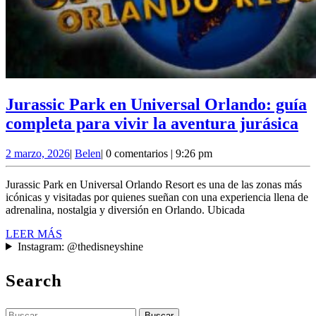
Jurassic Park en Universal Orlando: guía
Ju
completa para vivir la aventura jurásica
Pa
2
Belen
2 marzo, 2026
|
Belen
|
0 comentarios
|
9:26 pm
en
marzo,
Un
2026
Jurassic Park en Universal Orlando Resort es una de las zonas más
Or
icónicas y visitadas por quienes sueñan con una experiencia llena de
adrenalina, nostalgia y diversión en Orlando. Ubicada
gu
LEER
LEER MÁS
co
MÁS
Instagram: @thedisneyshine
pa
vi
Search
la
av
Buscar: