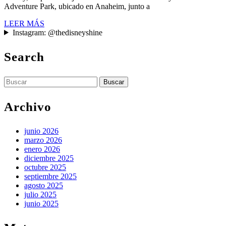
Adventure Park, ubicado en Anaheim, junto a
los
LEER
LEER MÁS
mundos
MÁS
Instagram: @thedisneyshine
mágicos
de
Search
este
parque
Buscar:
en
Archivo
California
junio 2026
marzo 2026
enero 2026
diciembre 2025
octubre 2025
septiembre 2025
agosto 2025
julio 2025
junio 2025