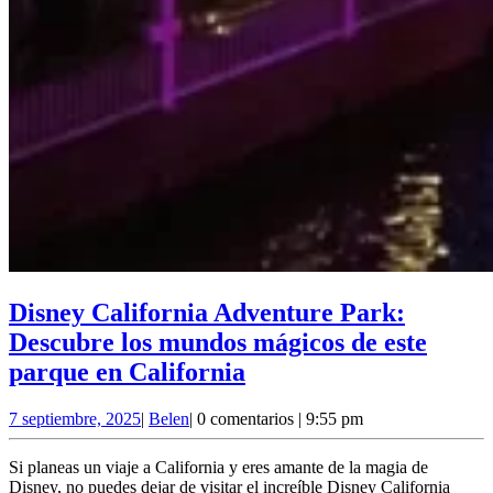
Disney California Adventure Park:
Descubre los mundos mágicos de este
Disney
parque en California
California
7
Belen
7 septiembre, 2025
|
Belen
|
0 comentarios
|
9:55 pm
Adventure
septiembre,
Park:
2025
Si planeas un viaje a California y eres amante de la magia de
Descubre
Disney, no puedes dejar de visitar el increíble Disney California