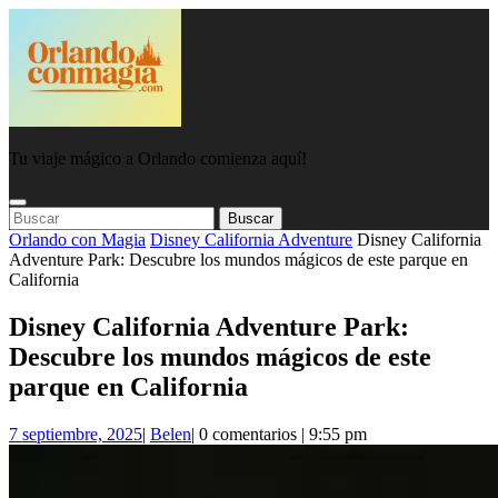
Saltar
al
contenido
Tu viaje mágico a Orlando comienza aquí!
Botón
Botón
Buscar:
de
De
Orlando con Magia
Disney California Adventure
Disney California
apertura
Cierre
Adventure Park: Descubre los mundos mágicos de este parque en
California
Disney California Adventure Park:
Descubre los mundos mágicos de este
parque en California
7
Belen
7 septiembre, 2025
|
Belen
|
0 comentarios
|
9:55 pm
septiembre,
2025