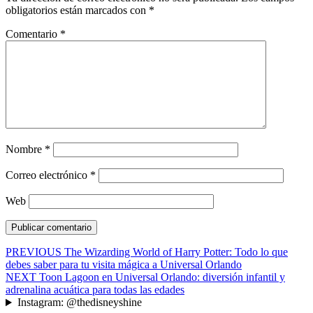
obligatorios están marcados con
*
Comentario
*
Nombre
*
Correo electrónico
*
Web
Navegación
Entrada
PREVIOUS
The Wizarding World of Harry Potter: Todo lo que
anterior:
debes saber para tu visita mágica a Universal Orlando
de
Siguiente
NEXT
Toon Lagoon en Universal Orlando: diversión infantil y
entradas
entrada:
adrenalina acuática para todas las edades
Instagram: @thedisneyshine