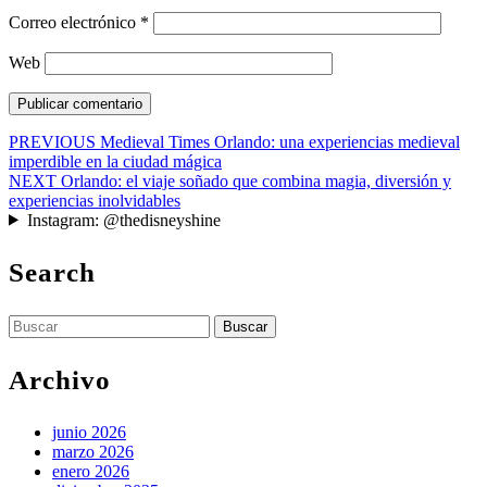
Correo electrónico
*
Web
Navegación
Entrada
PREVIOUS
Medieval Times Orlando: una experiencias medieval
anterior:
imperdible en la ciudad mágica
de
Siguiente
NEXT
Orlando: el viaje soñado que combina magia, diversión y
entradas
entrada:
experiencias inolvidables
Instagram: @thedisneyshine
Search
Buscar:
Archivo
junio 2026
marzo 2026
enero 2026