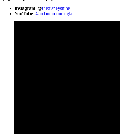
Instagram
: @
thedisneyshine
YouTube
:
@orlandoconmagia