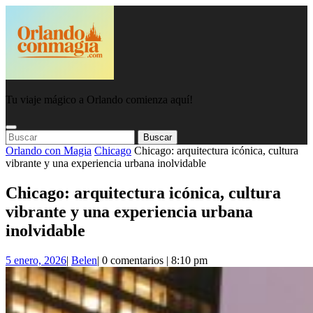
Saltar
al
contenido
Tu viaje mágico a Orlando comienza aquí!
Botón
Botón
Buscar:
de
De
Orlando con Magia
Chicago
Chicago: arquitectura icónica, cultura
apertura
Cierre
vibrante y una experiencia urbana inolvidable
Chicago: arquitectura icónica, cultura
vibrante y una experiencia urbana
inolvidable
5
Belen
5 enero, 2026
|
Belen
|
0 comentarios
|
8:10 pm
enero,
2026