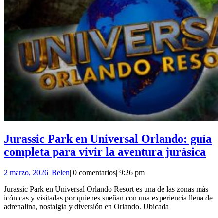
Jurassic Park en Universal Orlando: guía
Ju
completa para vivir la aventura jurásica
Pa
2
Belen
2 marzo, 2026
|
Belen
|
0 comentarios
|
9:26 pm
en
marzo,
Un
Jurassic Park en Universal Orlando Resort es una de las zonas más
2026
icónicas y visitadas por quienes sueñan con una experiencia llena de
Or
adrenalina, nostalgia y diversión en Orlando. Ubicada
gu