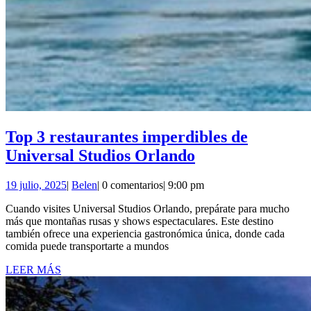
Top 3 restaurantes imperdibles de
Top
Universal Studios Orlando
3
19
Belen
19 julio, 2025
|
Belen
|
0 comentarios
|
9:00 pm
restaurantes
julio,
imperdibles
Cuando visites Universal Studios Orlando, prepárate para mucho
2025
más que montañas rusas y shows espectaculares. Este destino
de
también ofrece una experiencia gastronómica única, donde cada
Universal
comida puede transportarte a mundos
Studios
LEER
LEER MÁS
MÁS
Orlando