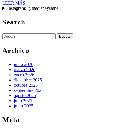
LEER
LEER MÁS
co
MÁS
Instagram: @thedisneyshine
pa
Search
vi
la
Buscar:
av
ju
Archivo
junio 2026
marzo 2026
enero 2026
diciembre 2025
octubre 2025
septiembre 2025
agosto 2025
julio 2025
junio 2025
Meta