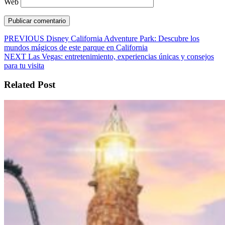
Web
Navegación
Entrada
PREVIOUS
Disney California Adventure Park: Descubre los
anterior:
mundos mágicos de este parque en California
de
Siguiente
NEXT
Las Vegas: entretenimiento, experiencias únicas y consejos
entradas
entrada:
para tu visita
Related Post