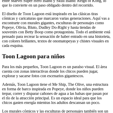
entre Marvel Super Hero Island y Skull Island: Reign of Kong, lo
que lo convierte en un paso obligado dentro del recorrido.
El diseño de Toon Lagoon está inspirado en las clásicas tiras
cómicas y caricaturas que marcaron varias generaciones. Aquí vas a
encontrarte con murales gigantes, esculturas de personajes como
Popeye, Olivia, Bluto, Dudley Do-Right y hasta tiendas de
souvenirs con Betty Boop como protagonista. Todo el ambiente está
pensado para recrear la sensación de haber entrado en una historieta,
con colores brillantes, textos de onomatopeyas y chistes visuales en
cada esquina.
Toon Lagoon para niños
Para los más pequeños, Toon Lagoon es un paraíso visual. El área
cuenta con zonas interactivas donde los chicos pueden jugar,
explorar y sacarse fotos con escenarios gigantescos.
Además, Toon Lagoon tiene el Me Ship, The Olive, una estructura
en forma de barco inspirada en Popeye, donde los niños pueden
trepar, correr y disparar cañones de agua a las balsas que pasan por
el río de la atracción principal. Es un espacio ideal para que los
chicos gasten energía mientras los adultos descansan un poco.
Los murales cómicos y las esculturas de personajes también son un