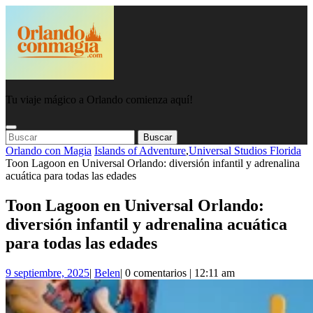
Saltar
al
contenido
Tu viaje mágico a Orlando comienza aquí!
Botón
Botón
Buscar:
de
De
Orlando con Magia
Islands of Adventure
,
Universal Studios Florida
apertura
Cierre
Toon Lagoon en Universal Orlando: diversión infantil y adrenalina
acuática para todas las edades
Toon Lagoon en Universal Orlando:
diversión infantil y adrenalina acuática
para todas las edades
9
Belen
9 septiembre, 2025
|
Belen
|
0 comentarios
|
12:11 am
septiembre,
2025