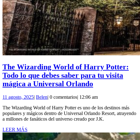
The Wizarding World of Harry Potter:
Todo lo que debes saber para tu visita
The
mágica a Universal Orlando
Wizarding
11
Belen
11 agosto, 2025
|
Belen
|
0 comentarios
|
12:06 am
World
agosto,
of
The Wizarding World of Harry Potter es uno de los destinos más
2025
populares y mágicos dentro de Universal Orlando Resort, atrayendo
Harry
a millones de fanáticos del universo creado por J.K.
Potter:
LEER
LEER MÁS
Todo
MÁS