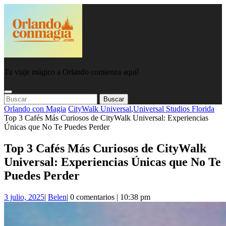
Saltar
al
contenido
Tu viaje mágico a Orlando comienza aquí!
Botón
Botón
Buscar:
de
De
Orlando con Magia
CityWalk Universal
,
Universal Studios Florida
apertura
Cierre
Top 3 Cafés Más Curiosos de CityWalk Universal: Experiencias
Únicas que No Te Puedes Perder
Top 3 Cafés Más Curiosos de CityWalk
Universal: Experiencias Únicas que No Te
Puedes Perder
3
Belen
3 julio, 2025
|
Belen
|
0 comentarios
|
10:38 pm
julio,
2025