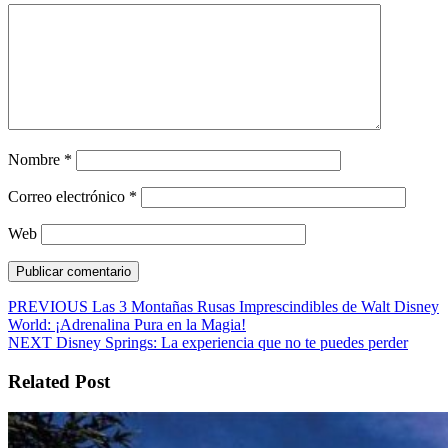
Nombre
*
Correo electrónico
*
Web
Navegación
Entrada
PREVIOUS
Las 3 Montañas Rusas Imprescindibles de Walt Disney
anterior:
World: ¡Adrenalina Pura en la Magia!
de
Siguiente
NEXT
Disney Springs: La experiencia que no te puedes perder
entradas
entrada:
Related Post