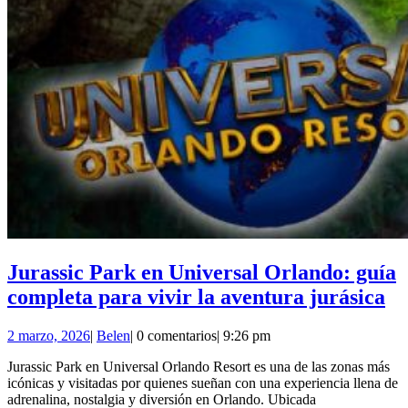
Jurassic Park en Universal Orlando: guía
Ju
completa para vivir la aventura jurásica
Pa
2
Belen
2 marzo, 2026
|
Belen
|
0 comentarios
|
9:26 pm
en
marzo,
Un
Jurassic Park en Universal Orlando Resort es una de las zonas más
2026
icónicas y visitadas por quienes sueñan con una experiencia llena de
Or
adrenalina, nostalgia y diversión en Orlando. Ubicada