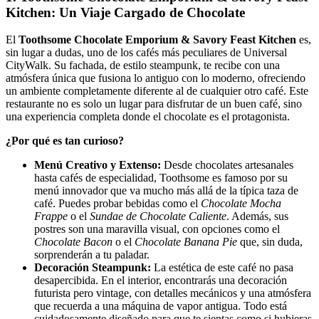
Kitchen: Un Viaje Cargado de Chocolate
El
Toothsome Chocolate Emporium & Savory Feast Kitchen
es,
sin lugar a dudas, uno de los cafés más peculiares de Universal
CityWalk. Su fachada, de estilo steampunk, te recibe con una
atmósfera única que fusiona lo antiguo con lo moderno, ofreciendo
un ambiente completamente diferente al de cualquier otro café. Este
restaurante no es solo un lugar para disfrutar de un buen café, sino
una experiencia completa donde el chocolate es el protagonista.
¿Por qué es tan curioso?
Menú Creativo y Extenso:
Desde chocolates artesanales
hasta cafés de especialidad, Toothsome es famoso por su
menú innovador que va mucho más allá de la típica taza de
café. Puedes probar bebidas como el
Chocolate Mocha
Frappe
o el
Sundae de Chocolate Caliente
. Además, sus
postres son una maravilla visual, con opciones como el
Chocolate Bacon
o el
Chocolate Banana Pie
que, sin duda,
sorprenderán a tu paladar.
Decoración Steampunk:
La estética de este café no pasa
desapercibida. En el interior, encontrarás una decoración
futurista pero vintage, con detalles mecánicos y una atmósfera
que recuerda a una máquina de vapor antigua. Todo está
cuidadosamente diseñado para que te sientas como si hubieras