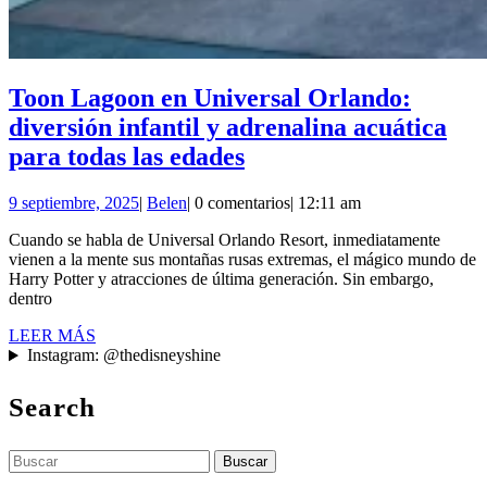
Toon Lagoon en Universal Orlando:
diversión infantil y adrenalina acuática
Toon
para todas las edades
Lagoon
9
Belen
9 septiembre, 2025
|
Belen
|
0 comentarios
|
12:11 am
en
septiembre,
Universal
Cuando se habla de Universal Orlando Resort, inmediatamente
2025
vienen a la mente sus montañas rusas extremas, el mágico mundo de
Orlando:
Harry Potter y atracciones de última generación. Sin embargo,
diversión
dentro
infantil
LEER
LEER MÁS
MÁS
Instagram: @thedisneyshine
y
adrenalina
Search
acuática
para
Buscar:
todas