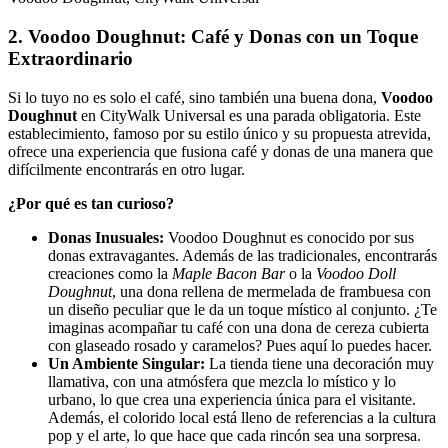
2. Voodoo Doughnut: Café y Donas con un Toque
Extraordinario
Si lo tuyo no es solo el café, sino también una buena dona,
Voodoo
Doughnut
en CityWalk Universal es una parada obligatoria. Este
establecimiento, famoso por su estilo único y su propuesta atrevida,
ofrece una experiencia que fusiona café y donas de una manera que
difícilmente encontrarás en otro lugar.
¿Por qué es tan curioso?
Donas Inusuales:
Voodoo Doughnut es conocido por sus
donas extravagantes. Además de las tradicionales, encontrarás
creaciones como la
Maple Bacon Bar
o la
Voodoo Doll
Doughnut
, una dona rellena de mermelada de frambuesa con
un diseño peculiar que le da un toque místico al conjunto. ¿Te
imaginas acompañar tu café con una dona de cereza cubierta
con glaseado rosado y caramelos? Pues aquí lo puedes hacer.
Un Ambiente Singular:
La tienda tiene una decoración muy
llamativa, con una atmósfera que mezcla lo místico y lo
urbano, lo que crea una experiencia única para el visitante.
Además, el colorido local está lleno de referencias a la cultura
pop y el arte, lo que hace que cada rincón sea una sorpresa.