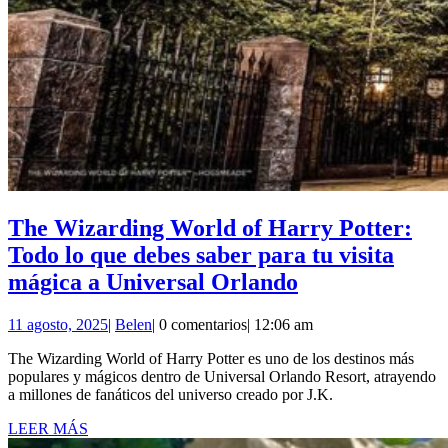
The Wizarding World of Harry Potter:
Todo lo que debes saber para tu visita
The
mágica a Universal Orlando
Wizarding
11
Belen
11 agosto, 2025
|
Belen
|
0 comentarios
|
12:06 am
World
agosto,
of
The Wizarding World of Harry Potter es uno de los destinos más
2025
populares y mágicos dentro de Universal Orlando Resort, atrayendo
Harry
a millones de fanáticos del universo creado por J.K.
Potter:
LEER
LEER MÁS
Todo
MÁS