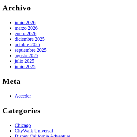
las
Archivo
edades
junio 2026
marzo 2026
enero 2026
diciembre 2025
octubre 2025
septiembre 2025
agosto 2025
julio 2025
junio 2025
Meta
Acceder
Categories
Chicago
CityWalk Universal
Disney California Adventure