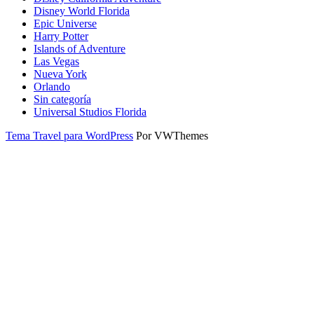
Disney World Florida
Epic Universe
Harry Potter
Islands of Adventure
Las Vegas
Nueva York
Orlando
Sin categoría
Universal Studios Florida
Tema Travel para WordPress
Por VWThemes
Desplazar
hacia
arriba