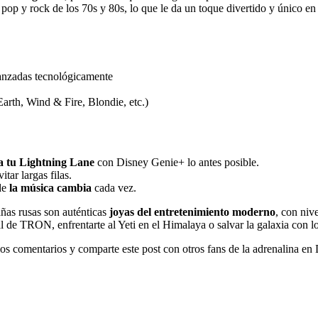
op y rock de los 70s y 80s, lo que le da un toque divertido y único en 
anzadas tecnológicamente
Earth, Wind & Fire, Blondie, etc.)
a tu Lightning Lane
con Disney Genie+ lo antes posible.
tar largas filas.
de
la música cambia
cada vez.
ñas rusas son auténticas
joyas del entretenimiento moderno
, con niv
l de TRON, enfrentarte al Yeti en el Himalaya o salvar la galaxia con l
os comentarios y comparte este post con otros fans de la adrenalina en