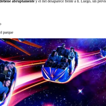
 detiene abruptamente
y el riel desaparece frente a ti. Luego, sin prev
o
el parque