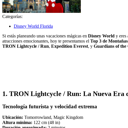
Categorías:
Disney World Florida
Si estás planeando unas vacaciones mágicas en
Disney World
y eres 
atracciones emocionantes, hoy te presentamos el
Top 3 de Montañas
TRON Lightcycle / Run
,
Expedition Everest
, y
Guardians of the
1. TRON Lightcycle / Run: La Nueva Era 
Tecnología futurista y velocidad extrema
Ubicación:
Tomorrowland, Magic Kingdom
Altura mínima:
122 cm (48 in)
Duración aproximada:
2 minutos