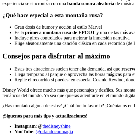
experiencia se sincroniza con una
banda sonora aleatoria
de música p
¿Qué hace especial a esta montaña rusa?
Gran dosis de humor y acción al estilo Marvel
Es la
primera montaña rusa de EPCOT
y una de las más av
Incluye giros controlados para mejorar la inmersión narrativa
Elige aleatoriamente una canción clásica en cada recorrido (de 
Consejos para disfrutar al máximo
Estas tres atracciones suelen tener alta demanda, así que
reserv
Llega temprano al parque o aprovecha las horas mágicas para evi
Repite el recorrido si puedes: en especial Cosmic Rewind, don
Disney World ofrece mucho más que personajes y desfiles. Sus monta
temáticos del mundo. Ya sea que quieras adentrarte en el mundo digita
¿Has montado alguna de estas? ¿Cuál fue tu favorita? ¡Cuéntanos en l
¡Síguenos para más tips y actualizaciones!
Instagram
: @
thedisneyshine
YouTube
:
@orlandoconmagia