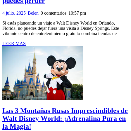
Disney
puedes perder
Springs:
4
Belen
4 julio, 2025
|
Belen
|
0 comentarios
|
10:57 pm
La
julio,
experiencia
Si estás planeando un viaje a Walt Disney World en Orlando,
2025
Florida, no puedes dejar fuera una visita a Disney Springs. Este
que
vibrante centro de entretenimiento gratuito combina tiendas de
no
LEER
LEER MÁS
te
MÁS
puedes
perder
Las 3 Montañas Rusas Imprescindibles de
Walt Disney World: ¡Adrenalina Pura en
Las
la Magia!