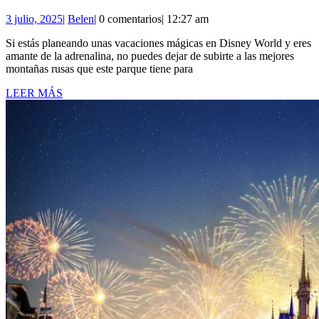
3
3
Belen
3 julio, 2025
|
Belen
|
0 comentarios
|
12:27 am
Montañas
julio,
Rusas
Si estás planeando unas vacaciones mágicas en Disney World y eres
2025
amante de la adrenalina, no puedes dejar de subirte a las mejores
Imprescindibles
montañas rusas que este parque tiene para
de
LEER
LEER MÁS
Walt
MÁS
Disney
World:
¡Adrenalina
Pura
en
la
Magia!