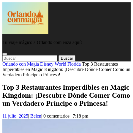
Saltar
al
contenido
Tu viaje mágico a Orlando comienza aquí!
Botón
Botón
Buscar:
de
De
Orlando con Magia
Disney World Florida
Top 3 Restaurantes
apertura
Cierre
Imperdibles en Magic Kingdom: ¡Descubre Dónde Comer Como un
Verdadero Príncipe o Princesa!
Top 3 Restaurantes Imperdibles en Magic
Kingdom: ¡Descubre Dónde Comer Como
un Verdadero Príncipe o Princesa!
11
Belen
11 julio, 2025
|
Belen
|
0 comentarios
|
7:18 pm
julio,
2025