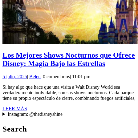
Los Mejores Shows Nocturnos que Ofrece
Los
Disney: Magia Bajo las Estrellas
Mejores
5
Belen
5 julio, 2025
|
Belen
|
0 comentarios
|
11:01 pm
Shows
julio,
Nocturnos
Si hay algo que hace que una visita a Walt Disney World sea
2025
verdaderamente inolvidable, son sus shows nocturnos. Cada parque
que
tiene su propio espectáculo de cierre, combinando fuegos artificiales,
Ofrece
LEER
LEER MÁS
Disney:
MÁS
Instagram: @thedisneyshine
Magia
Search
Bajo
las