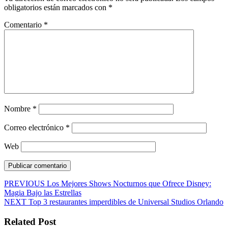
obligatorios están marcados con
*
Comentario
*
Nombre
*
Correo electrónico
*
Web
Navegación
Entrada
PREVIOUS
Los Mejores Shows Nocturnos que Ofrece Disney:
anterior:
Magia Bajo las Estrellas
de
Siguiente
NEXT
Top 3 restaurantes imperdibles de Universal Studios Orlando
entradas
entrada:
Related Post